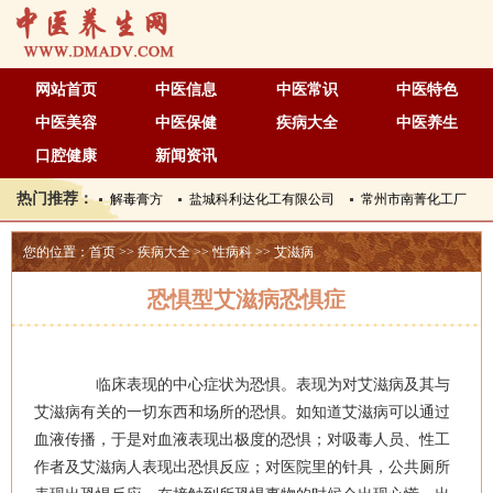
网站首页
中医信息
中医常识
中医特色
中医美容
中医保健
疾病大全
中医养生
口腔健康
新闻资讯
热门推荐：
解毒膏方
盐城科利达化工有限公司
常州市南菁化工厂
您的位置：
首页
>>
疾病大全
>>
性病科
>>
艾滋病
恐惧型艾滋病恐惧症
临床表现的中心症状为恐惧。表现为对艾滋病及其与
艾滋病有关的一切东西和场所的恐惧。如知道艾滋病可以通过
血液传播，于是对血液表现出极度的恐惧；对吸毒人员、性工
作者及艾滋病人表现出恐惧反应；对医院里的针具，公共厕所