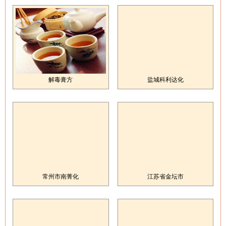
解毒膏方
盐城科利达化
常州市南菁化
江苏省金坛市