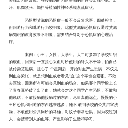
表现出恐惧反应。在接触到所恐惧事物的时候会出现心慌、出
汗、肌肉紧张、颤抖等植物性神经系统紊乱症状。
恐惧型艾滋病恐惧症一般不会反复求医，四处检查，
但回避行为和逃避行为较明显。此型艾滋病恐惧症仅通过艾滋
病知识的教育效果不明显，需要结合针对于恐惧症的心理治
疗。
案例：小王，女性，大学生。大二时参加了学校组织
的献血，回来后一直担心采血时所使用的针头不干净，怕自己
被传染艾滋病。担心了 个星期后，开始对血产生恐惧，不仅见
到血会紧张，就是想到血或者看见“血”这个字也会紧张。不敢
去医院，回避所有可能会见到血的场合。如果哪个同学脸上长
了青春豆挤破了出了血，她就会对这个同学产生恐惧，不敢和
他说话，不敢接触他接触过的东西，尽量离他远点。慢慢的小
王所恐惧和回避的东西越来越多，她不 敢到学校的公共浴室洗
澡，不敢使用公共厕所的马桶，对蚊子非常恐惧，因为咬过别
人，会携带别人的血等。严重影响了生活和学习。