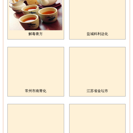
解毒膏方
盐城科利达化
常州市南菁化
江苏省金坛市