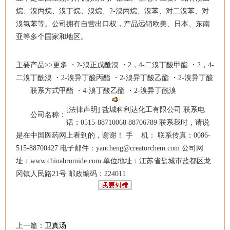
烷、溴丙烷、溴丁烷、溴烷、2-溴丙烷、溴苯、对二溴苯、对
溴氯苯等。公司拥有自营出口权，产品远销欧美、日本、东南
亚等多个国家和地区。
主要产品
>>更多
・2-溴正戊酰溴 ・2，4-二溴丁酸甲酯 ・2，4-
二溴丁酰溴 ・2-溴异丁酸丙酯 ・2-溴异丁酸乙酯 ・2-溴异丁酸
联系方式
甲酯 ・4-溴丁酸乙酯 ・2-溴异丁酰溴
[法律声明]
盐城科利达化工有限公司 联系电
公司名称：
话：0515-88710068 88706789 联系我时，请说
是在中国医药网上看到的，谢谢！ 手 机： 联系传真：0086-
515-88700427 电子邮件：yancheng@creatorchem.com 公司网
址：www.chinabromide.com 单位地址：江苏省盐城市盐都区龙
冈镇人民路21号 邮政编码：224011
上一篇：
卫真汤