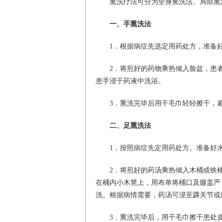
熏洗疗法可分为全身熏洗法、局部熏
一、手熏洗法
1．根据病症先选定用药处方，准备
2．将煎好的药物乘热倾入脸盆，患
患手浸于药液中洗浴。
3．熏洗完毕后用干毛巾轻轻擦干，
二、足熏洗法
1．按照病症先定用药处方。准备好
2．将煎好的药汤乘热倾入木桶或铁
在桶内小木凳上，用布单将桶口及腿盖严
洗。根据病情需要，药汤可浸至踝关节或
3．熏洗完毕后，用干毛巾擦干患处