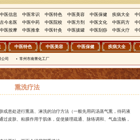
中医信息
中医常识
中医特色
中医美容
中医保健
疾病大全
中
古今名医
中医中药
中医院校
中医方剂
中医文化
中医药方
中
中医按摩
中医推拿
中医针灸
中医拔罐
中医刮痧
中医火疗
中
识
中医特色
中医美容
中医保健
疾病大全
限公司
常州市南菁化工厂
熏洗疗法
肤或患处进行熏蒸、淋洗的治疗方法（一般先用药汤蒸气熏，待药液
通过皮肤、粘膜作用于肌体，促使腠理疏通、脉络调和、气血流畅，