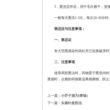
3．熏洗完毕后，用干毛巾擦干，更
一般每天熏洗1-3次，每次20-30
禁忌症与注意事项：
一、禁忌证
有大范围感染性病灶并已化脓破溃时
二、注意事项
使用局部熏法时，药物置于熏管内时
熏烟时，点燃的药物要远离易燃物，防止
上一篇：
小芥子酒方(哮喘)
下一篇：
头痛针灸防治