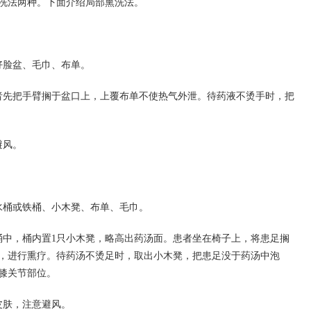
洗法两种。下面介绍局部熏洗法。
好脸盆、毛巾、布单。
者先把手臂搁于盆口上，上覆布单不使热气外泄。待药液不烫手时，把
避风。
水桶或铁桶、小木凳、布单、毛巾。
桶中，桶内置1只小木凳，略高出药汤面。患者坐在椅子上，将患足搁
，进行熏疗。待药汤不烫足时，取出小木凳，把患足没于药汤中泡
膝关节部位。
皮肤，注意避风。