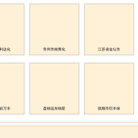
利达化
常州市南菁化
江苏省金坛市
岩万丰
盘锦远东锦星
抚顺市巨丰保