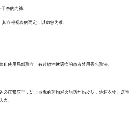
换干净的内裤。
分钟。其疗程视疾病而定，以病愈为准。
禁止使用局部熏疗；有过敏性
哮喘
病的患者禁用香包熏法。
务必压紧压牢，防止点燃的药物炭火脱药灼伤皮肤，烧坏衣物。居室
失火。