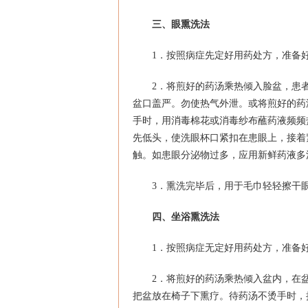
三、眼熏洗法
1．按照病症先定好用药处方，准备
2．将煎好的药汤乘热倾入脸盆，患
盆口盖严。勿使热气外泄。或将煎好的药
手时，用消毒棉花或消毒纱布蘸药液频频
先低头，使洗眼杯口紧扣在患眼上，接着
触。如患眼分泌物过多，应用新鲜药液多
3．熏洗完毕后，用于毛巾轻轻擦干眼
四、坐浴熏洗法
1．按照病症无定好用药处方，准备
2．将煎好的药汤乘热倾入盆内，在
把盆放在椅子下熏疗。待药汤不烫手时，