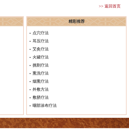
>> 返回首页
精彩推荐
点穴疗法
耳压疗法
艾灸疗法
火罐疗法
挑割疗法
熏洗疗法
烟熏疗法
外敷方法
敷脐疗法
咽部涂布疗法