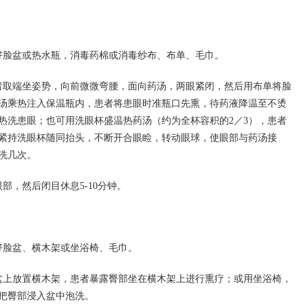
好脸盆或热水瓶，消毒药棉或消毒纱布、布单、毛巾。
者取端坐姿势，向前微微弯腰，面向药汤，两眼紧闭，然后用布单将脸
汤乘热注入保温瓶内，患者将患眼时准瓶口先熏，待药液降温至不烫
热洗患眼；也可用洗眼杯盛温热药汤（约为全杯容积的2／3），患者
紧持洗眼杯随同抬头，不断开合眼睑，转动眼球，使眼部与药汤接
洗几次。
部，然后闭目休息5-10分钟。
好脸盆、横木架或坐浴椅、毛巾。
盆上放置横木架，患者暴露臀部坐在横木架上进行熏疗；或用坐浴椅，
把臀部浸入盆中泡洗。