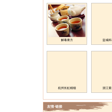
解毒膏方
盐城科
杭州长虹精细
浙江黄
友情·链接