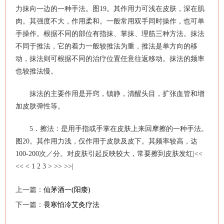
力抹向一边的一种手法。图19。其作用力可浅在皮肤，深在肌
肉。其强度不大，作用柔和。一般常用双手同时操作，也可单
手操作。根据不同的部位有指抹、掌抹、理筋三种方法。抹法
不同于推法，它的着力一般较推法为重，推法是单方向的移
动，抹法则可根据不同的治疗位置任意往返移动。抹法的频率
也较推法慢。
抹法的主要作用是开窍，镇静，清醒头目，扩张血管和增
加皮肤弹性等。
5．擦法：是用手指或手掌在皮肤上来回摩擦的一种手法。
图20。其作用力浅，仅作用于皮肤及皮下。其频率较高，达
100-200次／分。对皮肤引起反映较大，常要擦到皮肤发红|<<
<< < 1 2 3 > >> >>|
上一篇：
仙茅酒一(阳痿)
下一篇：
畏寒怕冷艾灸疗法