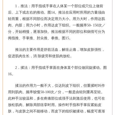
1．推法：用手指或手掌在人体某一个部位或穴位上做前
后、上下或左右的推动。图14。推法在应用时所用的力量须由
轻而重，根据不同部位而决定用力大小。用力大时，作用达肌
肉、内脏；用力小时，作用达皮下组织。一般频率50- 150次／
分，开始稍慢，逐渐加快。推法根据不同的部位和病情可分为
拇指推、手掌推、肘尖推、拳推。图15。
推法的主要作用是舒筋活血，解痉止痛，增加皮肤强性，
促进肌肉生长，消 除疲劳和使肌肉放松。
2．揉法：用手指或手掌面在身体某个部位做回旋揉动。图
16。
揉法的作用力一般不大，仅达到皮下组织，但重揉时叫作
用到肌肉。频率较慢50-100次／分，一般是由轻到重再至轻。
此种手法较温和，多在疼痛部位或强手法刺激后使用，也可在
放松肌肉、解除局部痉挛时用。操作时手指和手掌应紧贴皮
肤，与皮肤之间不能移动，而皮下的组织被揉动，幅度可逐渐