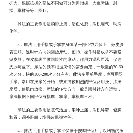
扩大。根据按揉的部位不同做可分为拇指揉、大鱼际揉、肘
揉、掌揉等等。图17。
揉法的主要作用是消肿止痛，活血化瘀，消积理气，助消
化等。
3．摩法：用手指或手掌在身体某一部位或穴位上，做皮肤
表面顺、逆时针方向的回旋摩动。图18。操作时指或掌不要紧
贴皮肤，在皮肤表面做回旋性的摩动，作用力温和而浅，仅达
皮肤与皮下。摩法的频率根据病情的需要而定，一般慢的30-60
次／分，快的100-200次／分左右。此法多用单手摩，也可用双
手摩。常用在按摩的开始，或疼痛较剧烈的部位及用强手法按
摩后，使肌肉放松。摩法的转动方向一般是顺时针方向运动，
摩法根据不同部位有指摩、掌摩、掌根摩三种。
摩法的主要作用是疏气活血，消肿止痛，消积导滞，健脾
和胃，调补脏腑，增强皮肤弹性等。
4．抹法：用手指或手掌平伏按于按摩部位后，以均衡的压