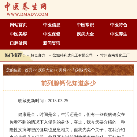
网站首页
中医信息
中医常识
中医特色
中医美容
中医保健
疾病大全
中医养生
口腔健康
新闻资讯
热门推荐：
解毒膏方
盐城科利达化工有限公司
常州市南菁化工厂
您的位置：
首页
>>
疾病大全
>>
男科
>>
前列腺钙化
前列腺钙化知道多少
收藏更新时间：2013-03-25 |
健康是金，时间是金，生活还是金，但有一些疾病确实在
你看不到的情况下入侵你的身体，夺走，我今天要介绍的一种
隐性疾病与您的健康也息息相关，但我先卖个关子，在我介绍