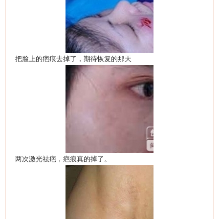
把脸上的疤痕去掉了，期待恢复的那天
两次激光祛疤，疤痕真的掉了。