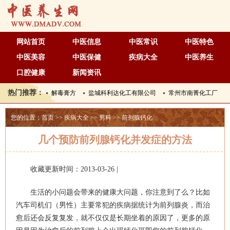
网站首页
中医信息
中医常识
中医特色
中医美容
中医保健
疾病大全
中医养生
口腔健康
新闻资讯
热门推荐：
解毒膏方
盐城科利达化工有限公司
常州市南菁化工厂
您的位置：
首页
>>
疾病大全
>>
男科
>>
前列腺钙化
几个预防前列腺钙化并发症的方法
收藏更新时间：2013-03-26 |
生活的小问题会带来的健康大问题，你注意到了么？比如
汽车司机们（男性）主要常犯的疾病据统计为前列腺炎，而治
愈后还会反复复发，就不仅仅是长期坐着的原因了，更多的原