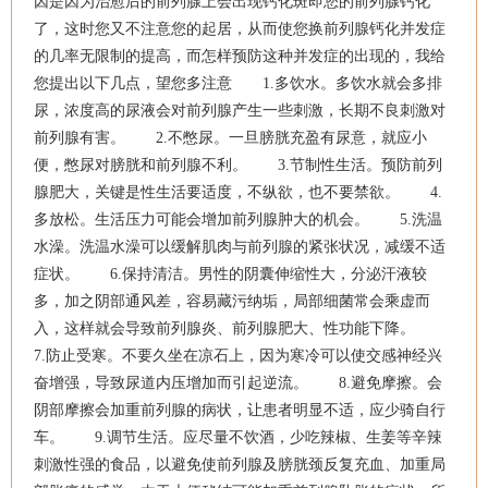
因是因为治愈后的前列腺上会出现钙化斑即您的前列腺钙化
了，这时您又不注意您的起居，从而使您换前列腺钙化并发症
的几率无限制的提高，而怎样预防这种并发症的出现的，我给
您提出以下几点，望您多注意 1.多饮水。多饮水就会多排
尿，浓度高的尿液会对前列腺产生一些刺激，长期不良刺激对
前列腺有害。 2.不憋尿。一旦膀胱充盈有尿意，就应小
便，憋尿对膀胱和前列腺不利。 3.节制性生活。预防前列
腺肥大，关键是性生活要适度，不纵欲，也不要禁欲。 4.
多放松。生活压力可能会增加前列腺肿大的机会。 5.洗温
水澡。洗温水澡可以缓解肌肉与前列腺的紧张状况，减缓不适
症状。 6.保持清洁。男性的阴囊伸缩性大，分泌汗液较
多，加之阴部通风差，容易藏污纳垢，局部细菌常会乘虚而
入，这样就会导致前列腺炎、前列腺肥大、性功能下降。
7.防止受寒。不要久坐在凉石上，因为寒冷可以使交感神经兴
奋增强，导致尿道内压增加而引起逆流。 8.避免摩擦。会
阴部摩擦会加重前列腺的病状，让患者明显不适，应少骑自行
车。 9.调节生活。应尽量不饮酒，少吃辣椒、生姜等辛辣
刺激性强的食品，以避免使前列腺及膀胱颈反复充血、加重局