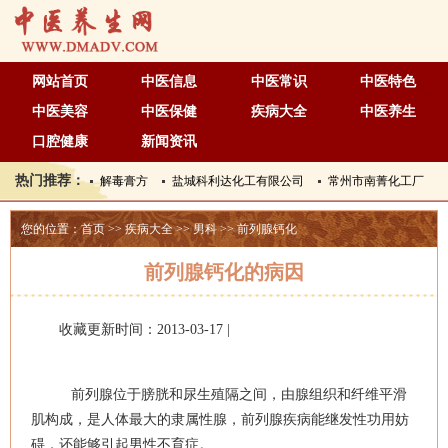
网站首页
中医信息
中医常识
中医特色
中医美容
中医保健
疾病大全
中医养生
口腔健康
新闻资讯
热门推荐：
解毒膏方
盐城科利达化工有限公司
常州市南菁化工厂
您的位置：
首页
>>
疾病大全
>>
男科
>>
前列腺钙化
前列腺钙化的病因
收藏更新时间：2013-03-17 |
前列腺位于膀胱和尿生殖隔之间，由腺组织和纤维平滑
肌构成，是人体最大的隶属性腺，前列腺疾病能继发性功用妨
碍，还能够引起男性不育症。